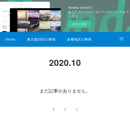
Ameba Owndで
あなただけのホームページやブログをつ
くろう
今すぐ試す
Home
東京都23区の事例
多摩地区の事例
サービス詳細
2020
.
10
まだ記事がありません。
1
2
3