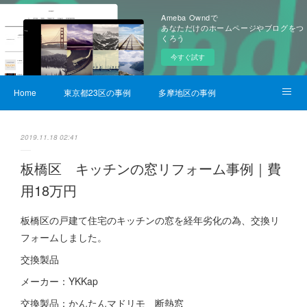
Ameba Owndで
あなただけのホームページやブログをつ
くろう
今すぐ試す
Home
東京都23区の事例
多摩地区の事例
サービス詳細
2019.11.18 02:41
板橋区 キッチンの窓リフォーム事例｜費
用18万円
板橋区の戸建て住宅のキッチンの窓を経年劣化の為、交換リ
フォームしました。
交換製品
メーカー：YKKap
交換製品：かんたんマドリモ 断熱窓