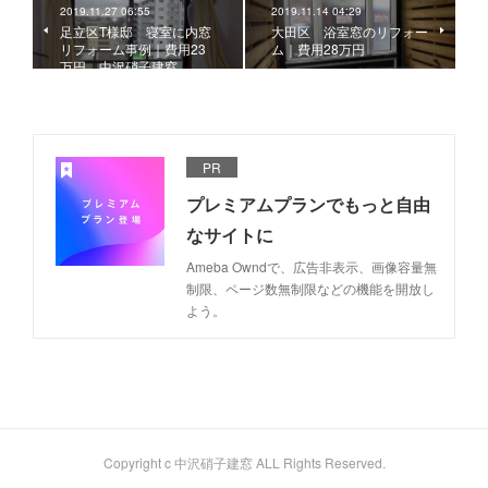
2019.11.27 06:55
2019.11.14 04:29
足立区T様邸 寝室に内窓
大田区 浴室窓のリフォー
リフォーム事例｜費用23
ム｜費用28万円
万円 中沢硝子建窓
PR
プレミアムプランでもっと自由
なサイトに
Ameba Owndで、広告非表示、画像容量無
制限、ページ数無制限などの機能を開放し
よう。
Copyright c 中沢硝子建窓 ALL Rights Reserved.