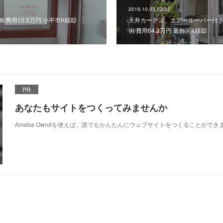
2019.10.03 02:35
費用10.5万円 小平市K様邸
天井カーテン、エアールーバー付
例/費用64.2万円 葛飾区K様邸
PR
あなたもサイトをつくってみませんか
Ameba Owndを使えば、誰でもかんたんにウェブサイトをつくることができ