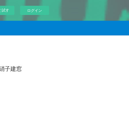
ぐ試す
ログイン
沢硝子建窓