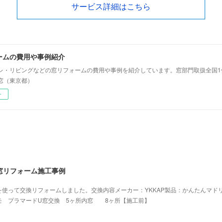
サービス詳細はこちら
ームの費用や事例紹介
レ・リビングなどの窓リフォームの費用や事例を紹介しています。窓部門取扱全国1位
窓（東京都）
ー
窓リフォーム施工事例
を使って交換リフォームしました。交換内容メーカー：YKKAP製品：かんたんマ
 プラマードU窓交換 5ヶ所内窓 8ヶ所【施工前】