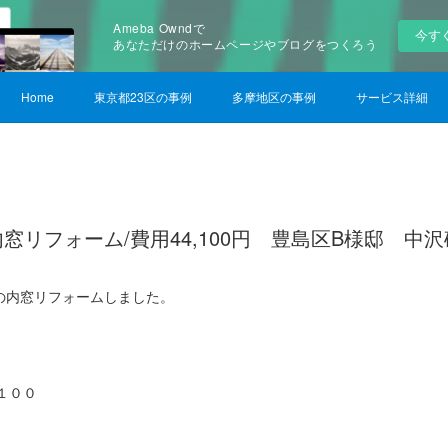
Ameba Owndで
今す
あなただけのホームページやブログをつくろう
Home
東京都23区の事例
多摩地区の事例
サービス詳細
窓リフォーム/費用44,100円 豊島区B様邸 中
の内窓リフォームしました。
１００