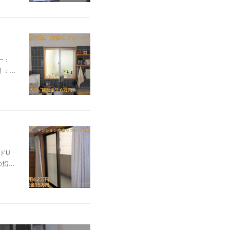
ー：
 ：…
ドU
の指…