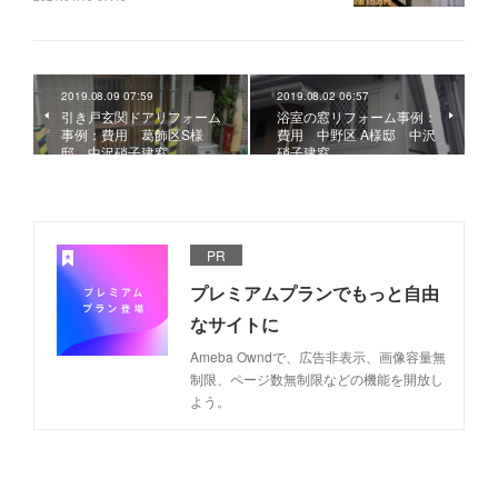
2019.08.09 07:59
2019.08.02 06:57
引き戸玄関ドアリフォーム
浴室の窓リフォーム事例：
事例：費用 葛飾区S様
費用 中野区 A様邸 中沢
邸 中沢硝子建窓
硝子建窓
PR
プレミアムプランでもっと自由
なサイトに
Ameba Owndで、広告非表示、画像容量無
制限、ページ数無制限などの機能を開放し
よう。