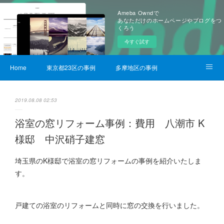
Ameba Owndで
あなただけのホームページやブログをつ
くろう
今すぐ試す
Home
東京都23区の事例
多摩地区の事例
サービス詳細
2019.08.08 02:53
浴室の窓リフォーム事例：費用 八潮市 K
様邸 中沢硝子建窓
埼玉県のK様邸で浴室の窓リフォームの事例を紹介いたしま
す。
戸建ての浴室のリフォームと同時に窓の交換を行いました。